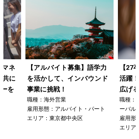
のマネ
【アルバイト募集】語学力
【27
と共に
を活かして、インバウンド
活躍
ダーを
事業に挑戦！
広げ
職種：海外営業
職種：
雇用形態：アルバイト・パート
ーバル
ン
エリア：東京都中央区
雇用形
エリア